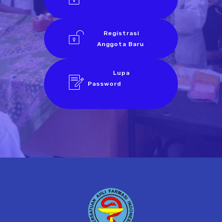
Registrasi
Anggota Baru
Lupa
Password