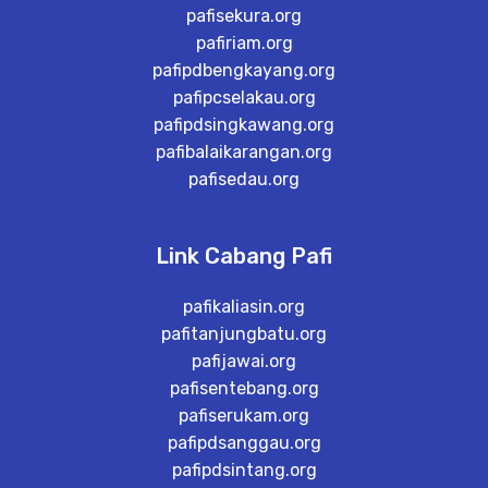
pafisekura.org
pafiriam.org
pafipdbengkayang.org
pafipcselakau.org
pafipdsingkawang.org
pafibalaikarangan.org
pafisedau.org
Link Cabang Pafi
pafikaliasin.org
pafitanjungbatu.org
pafijawai.org
pafisentebang.org
pafiserukam.org
pafipdsanggau.org
pafipdsintang.org