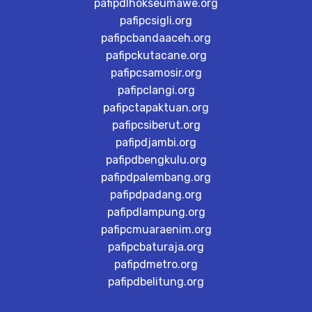
pafipdlhokseumawe.org
pafipcsigli.org
pafipcbandaaceh.org
pafipckutacane.org
pafipcsamosir.org
pafipclangi.org
pafipctapaktuan.org
pafipcsiberut.org
pafipdjambi.org
pafipdbengkulu.org
pafipdpalembang.org
pafipdpadang.org
pafipdlampung.org
pafipcmuaraenim.org
pafipcbaturaja.org
pafipdmetro.org
pafipdbelitung.org