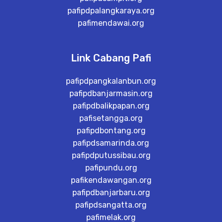
pafipdpalangkaraya.org
pafimendawai.org
Link Cabang Pafi
pafipdpangkalanbun.org
pafipdbanjarmasin.org
pafipdbalikpapan.org
pafisetangga.org
pafipdbontang.org
pafipdsamarinda.org
pafipdputussibau.org
pafipundu.org
pafikendawangan.org
pafipdbanjarbaru.org
pafipdsangatta.org
pafimelak.org