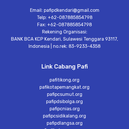
Email:
pafipdkendari@gmail.com
Telp: +62-087885854798
Fax: +62-087885854798
Rekening Organisasi:
BANK BCA KCP Kendari, Sulawesi Tenggara 93117,
Indonesia | no.rek: 83-9233-4358
Link Cabang Pafi
pafitikong.org
pafikotapemangkat.org
pafipcsumut.org
pafipdsibolga.org
pafipcnias.org
pafipcsidikalang.org
pafipdlangsa.org